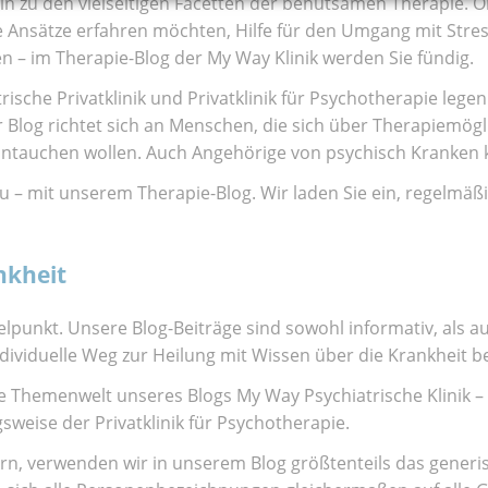
keln zu den vielseitigen Facetten der behutsamen Therapie. O
 Ansätze erfahren möchten, Hilfe für den Umgang mit Stres
n – im Therapie-Blog der My Way Klinik werden Sie fündig.
ische Privatklinik und Privatklinik für Psychotherapie leg
r Blog richtet sich an Menschen, die sich über Therapiemög
eintauchen wollen. Auch Angehörige von psychisch Kranken 
u – mit unserem Therapie-Blog. Wir laden Sie ein, regelmäß
nkheit
telpunkt. Unsere Blog-Beiträge sind sowohl informativ, als
ndividuelle Weg zur Heilung mit Wissen über die Krankheit b
e Themenwelt unseres Blogs My Way Psychiatrische Klinik – 
weise der Privatklinik für Psychotherapie.
ern, verwenden wir in unserem Blog größtenteils das gener