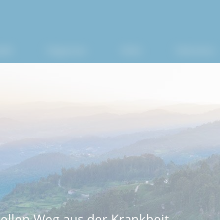
ell
Diagnosen
Klinik
Diskretion
uellen Weg aus der Krankheit.