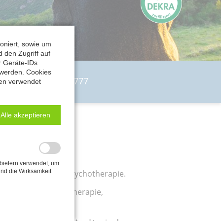
oniert, sowie um
d den Zugriff auf
r Geräte-IDs
 werden. Cookies
 Uhr
:
0800 – 737 0 777
gen verwendet
Alle akzeptieren
bietern verwendet, um
nd die Wirksamkeit
/ Privatklinik für Psychotherapie.
Psychiatrie, Psychotherapie,