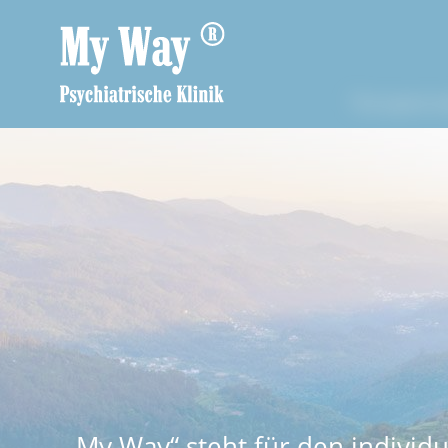
Therapiemod
„My Way“ steht für den individ