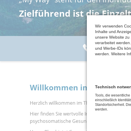
Zielführend ist die Einzel
Wir verwenden Cook
Inhalte und Anzeige
unsere Website zu
verarbeitet werden
Kostenfreier B
und Werbe-IDs könn
werden. Weitere In
Willkommen im Therapie-B
Technisch notwe
Tools, die wesentlich
einschließlich Identitä
Herzlich willkommen im Therapie-Blog My Way P
Standortsicherheit. Di
werden.
Hier finden Sie wertvolle Informationen, spa
psychosomatische Gesundheit und moderne