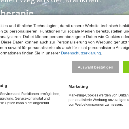
therapie.
ies und ähnliche Technologien, damit unsere Website technisch funkti
n zu personalisieren, Funktionen für soziale Medien bereitzustellen un
 analysieren. Dabei können personenbezogene Daten wie Cookies ode
. Diese Daten können auch zur Personalisierung von Werbung genutzt
eratungsservice der Privatklinik | 08:00 Uhr bis 20:00
en sowohl für personalisierte als auch für nicht personalisierte Anzei
formationen finden Sie in unserer
Datenschutzerklärung
.
Auswahl bestätigen
log My Way Psychiatrische Klinik
ndig
Marketing
e Services und Funktionen ermöglichen,
Marketing-Cookies werden von Drittan
tsprüfung, Servicekontinuität und
personalisierte Werbung anzuzeigen u
sychiatrische Klinik – Ihrer psychosomatischen Privatklinik 
ese Option kann nicht abgelehnt
von Werbekampagnen zu messen.
nnende Einblicke und aktuelle Beiträge rund um die Themen 
 Behandlungsmethoden.