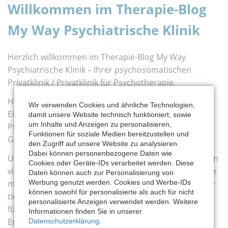
Willkommen im Therapie-Blog
My Way Psychiatrische Klinik
Herzlich willkommen im Therapie-Blog My Way
Psychiatrische Klinik – Ihrer psychosomatischen
Privatklinik / Privatklinik für Psychotherapie.
Hier finden Sie wertvolle Informationen, spannende
Wir verwenden Cookies und ähnliche Technologien,
Einblicke und aktuelle Beiträge rund um die Themen
damit unsere Website technisch funktioniert, sowie
um Inhalte und Anzeigen zu personalisieren,
Psychiatrie, Psychotherapie, psychosomatische
Funktionen für soziale Medien bereitzustellen und
Gesundheit und moderne Behandlungsmethoden.
den Zugriff auf unsere Website zu analysieren.
Dabei können personenbezogene Daten wie
Unser Blog bietet Ihnen eine Vielzahl an Artikeln zu den
Cookies oder Geräte-IDs verarbeitet werden. Diese
vielseitigen Facetten der behutsamen Therapie. Ob Sie
Daten können auch zur Personalisierung von
mehr über die Ansätze in der Verhaltenstherapie oder
Werbung genutzt werden. Cookies und Werbe-IDs
können sowohl für personalisierte als auch für nicht
tiefenpsychologische Ansätze erfahren möchten, Hilfe
personalisierte Anzeigen verwendet werden. Weitere
für den Umgang mit Stress suchen oder sich über die
Informationen finden Sie in unserer
Entwicklungen in der psychiatrischen Medizin
Datenschutzerklärung
.