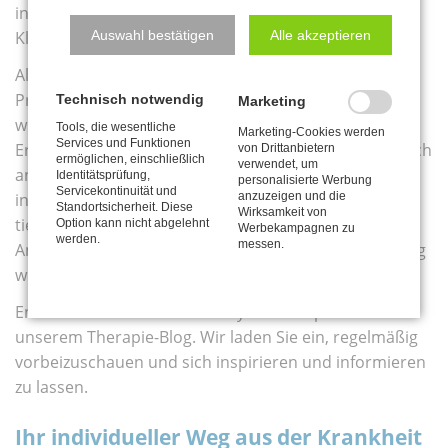
informieren wollen – im Therapie-Blog der My Way
Klinik werden Sie fündig.
Auswahl bestätigen
Alle akzeptieren
Als eine führende psychosomatische, psychiatrische
Privatklinik und Privatklinik für Psychotherapie legen
Technisch notwendig
Marketing
wir großen Wert darauf, unser Wissen und unsere
Tools, die wesentliche
Marketing-Cookies werden
Services und Funktionen
Erfahrungen mit Ihnen zu teilen. Unser Blog richtet sich
von Drittanbietern
ermöglichen, einschließlich
verwendet, um
an Menschen, die sich über Therapiemöglichkeiten
Identitätsprüfung,
personalisierte Werbung
Servicekontinuität und
informieren möchten, sowie an Fachpersonen, die
anzuzeigen und die
Standortsicherheit. Diese
Wirksamkeit von
tiefer in aktuelle Themen eintauchen wollen. Auch
Option kann nicht abgelehnt
Werbekampagnen zu
werden.
messen.
Angehörige von psychisch Kranken können hier fündig
werden.
Entdecken Sie die Welt der Psychotherapie neu – mit
unserem Therapie-Blog. Wir laden Sie ein, regelmäßig
vorbeizuschauen und sich inspirieren und informieren
zu lassen.
Ihr individueller Weg aus der Krankheit