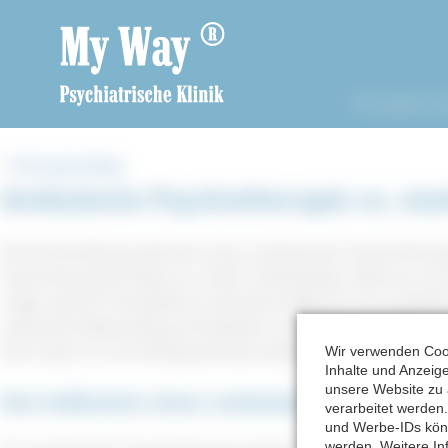
Kostenfreier B
Therapiemod
<
Therapie-Blog
Ambulante Psychotherapie vs. sta
Die Entscheidung zwischen einer ambulanten Psychotherap
Psychotherapie hängt von vielen individuellen Faktoren ab. B
Frage, welche Therapieform die beste Wahl für ihre spezifis
ambulante Behandlung oft flexibler ist, bietet eine station
Doch wann ist ein Klinikaufenthalt wirklich sinnvoll?
Wir verwenden Cook
Inhalte und Anzeige
unsere Website zu
Die Indikation einer ambulanten Psychoth
verarbeitet werden
und Werbe-IDs könn
werden. Weitere In