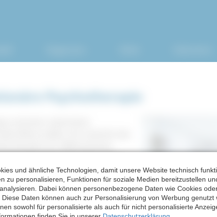
eratungsservice der Privatklinik | 08:00 Uhr bis 20:00
ell
Diagnosen
Klinik
Diskretion
tionäre Psychotherapie
ie und einer stationären
etroffene stellen sich natürlich die
che Situation ist. Während eine
äre Therapie intensivere Behandlung.
ies und ähnliche Technologien, damit unsere Website technisch funkti
n zu personalisieren, Funktionen für soziale Medien bereitzustellen un
 analysieren. Dabei können personenbezogene Daten wie Cookies ode
erapie
. Diese Daten können auch zur Personalisierung von Werbung genutzt
en sowohl für personalisierte als auch für nicht personalisierte Anzei
formationen finden Sie in unserer
Datenschutzerklärung
.