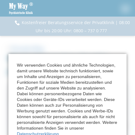
Kostenfreier Beratungsservice der Privatklinik | 08:00
Uhr bis 20:00 Uhr
:
0800 – 737 0 777
<
Therapie-Blog
Winterdepression: Dunkle
Wir verwenden Cookies und ähnliche Technologien,
Jahreszeit, dunkle Gedanken?
damit unsere Website technisch funktioniert, sowie
um Inhalte und Anzeigen zu personalisieren,
Funktionen für soziale Medien bereitzustellen und
den Zugriff auf unsere Website zu analysieren.
Dabei können personenbezogene Daten wie
Cookies oder Geräte-IDs verarbeitet werden. Diese
Daten können auch zur Personalisierung von
Werbung genutzt werden. Cookies und Werbe-IDs
können sowohl für personalisierte als auch für nicht
personalisierte Anzeigen verwendet werden. Weitere
Informationen finden Sie in unserer
Datenschutzerklärung
.