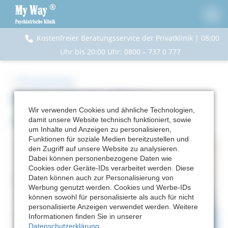
Kostenfreier Beratungsservice der Privatklinik | 08:00
Uhr bis 20:00 Uhr
:
0800 – 737 0 777
<
Therapie-Blog
Burnout in der Pflege
Wir verwenden Cookies und ähnliche Technologien,
verstehen und erkennen
damit unsere Website technisch funktioniert, sowie
um Inhalte und Anzeigen zu personalisieren,
Funktionen für soziale Medien bereitzustellen und
den Zugriff auf unsere Website zu analysieren.
Dabei können personenbezogene Daten wie
Cookies oder Geräte-IDs verarbeitet werden. Diese
Daten können auch zur Personalisierung von
Werbung genutzt werden. Cookies und Werbe-IDs
können sowohl für personalisierte als auch für nicht
personalisierte Anzeigen verwendet werden. Weitere
Informationen finden Sie in unserer
Datenschutzerklärung
.